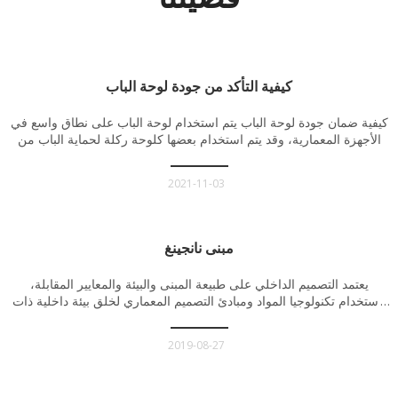
كيفية التأكد من جودة لوحة الباب
كيفية ضمان جودة لوحة الباب يتم استخدام لوحة الباب على نطاق واسع في
الأجهزة المعمارية، وقد يتم استخدام بعضها كلوحة ركلة لحماية الباب من
عدم التعرض للتلف بالقوة، في حين سيتم تجميع البعض الآخر مع مقبض
الرافعة وسحب الباب، كأداة جزء من أجهزة الباب. الجودة عجيبة جدًا
2021-11-03
مبنى نانجينغ
يعتمد التصميم الداخلي على طبيعة المبنى والبيئة والمعايير المقابلة،
باستخدام تكنولوجيا المواد ومبادئ التصميم المعماري لخلق بيئة داخلية ذات
وظائف معقولة ومريحة وجميلة وتلبي احتياجات الناس المادية والروحية.
2019-08-27