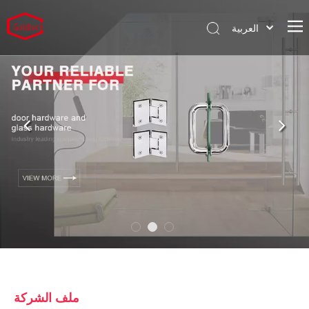
العربية
English
بيت
Pусский
Español
منتجات
Português
خدمات
Deutsch
شركة
المشاريع
حار
ملف الشركة