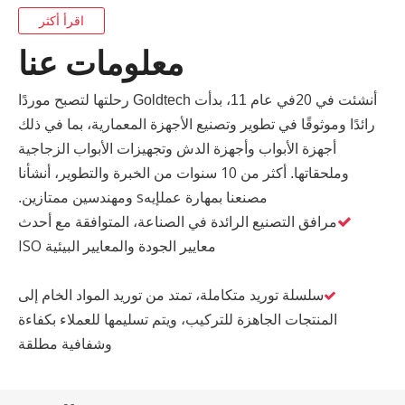
اقرأ أكثر
معلومات عنا
أنشئت في 20
في عام 11، بدأت Goldtech رحلتها لتصبح موردًا
رائدًا وموثوقًا في تطوير وتصنيع الأجهزة المعمارية، بما في ذلك
أجهزة الأبواب وأجهزة الدش وتجهيزات الأبواب الزجاجية
10 سنوات من الخبرة
وملحقاتها.
أكثر من
والتطوير، أنشأنا
عمل
s
مصنعنا بمهارة
إيه
ومهندسين ممتازين.
مرافق التصنيع الرائدة في الصناعة، المتوافقة مع أحدث

معايير الجودة والمعايير البيئية ISO
سلسلة توريد متكاملة، تمتد من توريد المواد الخام إلى

المنتجات الجاهزة للتركيب، ويتم تسليمها للعملاء بكفاءة
وشفافية مطلقة